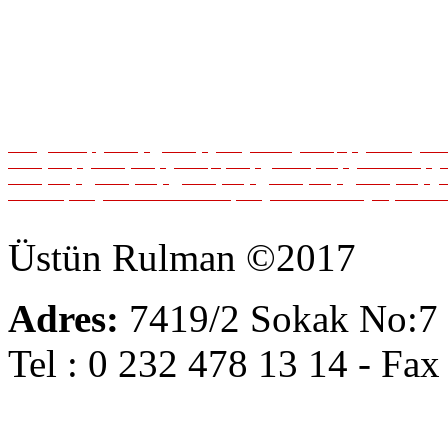
izmir
,
pınarba
şı
,
1.sanayi
,
5.sanayi
,
buca
,
otokent
,
kemalpaşa
,
bornova
,
4.sa
5
.sanayi keçe
,
6
.sanayi keçe
,
kemalpaşa keçe
,
pınarbaşı keçe
,
bornova keçe
,
i
2.sanayi kayış
,
3.sanayi kayış
,
4.sanayi kayış
,
5.sanayi kayış
,
6.sanayi kayış
,
r
rulman ölçüleri
,
16000 serisi rulman ölçüleri
,
Tramec redüktör
,
italyan redük
wittenstein, wittenstein-alpha, alpha planet, alpha redüktör, alpha reduktor
Üstün Rulman ©2017
Adres:
7419/2 Sokak No:7 5
Tel : 0 232 478 13 14 - Fax
info@ustunrulman.com